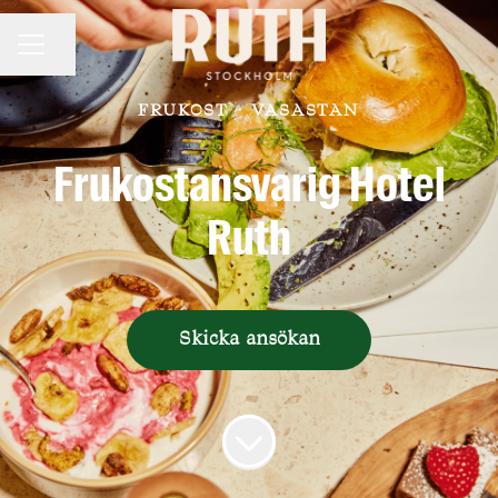
KARRIÄRMENY
Dela sidan
FRUKOST
·
VASASTAN
Frukostansvarig Hotel
Ruth
Skicka ansökan