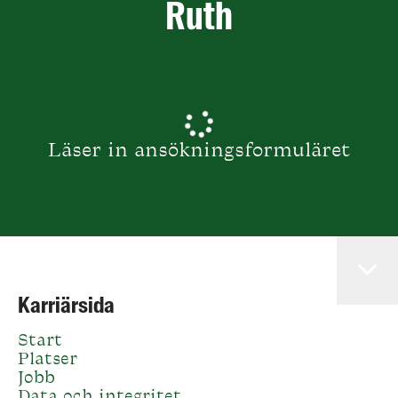
Ruth
Läser in ansökningsformuläret
Karriärsida
Start
Platser
Jobb
Data och integritet